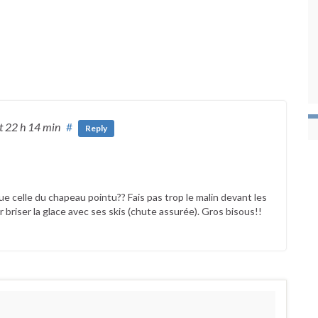
t 22 h 14 min
#
Reply
ue celle du chapeau pointu?? Fais pas trop le malin devant les
briser la glace avec ses skis (chute assurée). Gros bisous!!