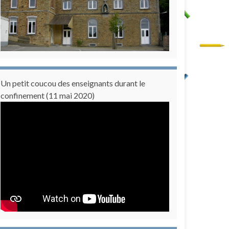
Un petit coucou des enseignants durant le
confinement (11 mai 2020)