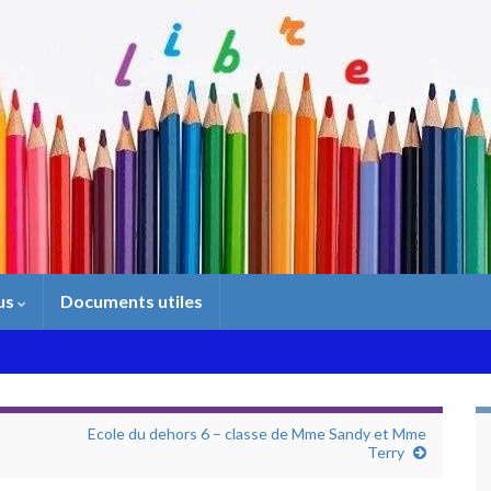
us
Documents utiles
Ecole du dehors 6 – classe de Mme Sandy et Mme
Terry