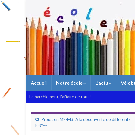
Accueil
Notre école
L’actu
Vélob
Le harcèlement, l’affaire de tous!
Projet en M2-M3: A la découverte de différents
pays…