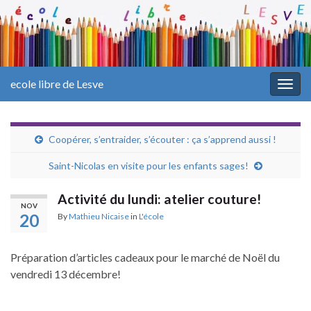
ecole libre de Lesve
Togg
navig
Coopérer, s’entraider, s’écouter : ça s’apprend aussi !
Saint-Nicolas en visite pour les enfants sages!
Activité du lundi: atelier couture!
NOV
20
By
Mathieu Nicaise
in
L'école
Préparation d’articles cadeaux pour le marché de Noël du
vendredi 13 décembre!