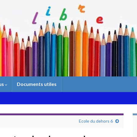
us
Documents utiles
Ecole du dehors 6