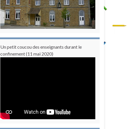
Un petit coucou des enseignants durant le
confinement (11 mai 2020)