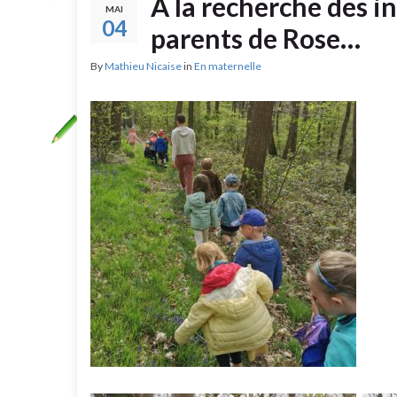
A la recherche des in
MAI
04
parents de Rose…
By
Mathieu Nicaise
in
En maternelle