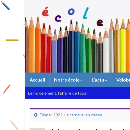
Accueil
Notre école
L’actu
Vélob
Le harcèlement, l’affaire de tous!
Février 2022: Le carnaval en classe…