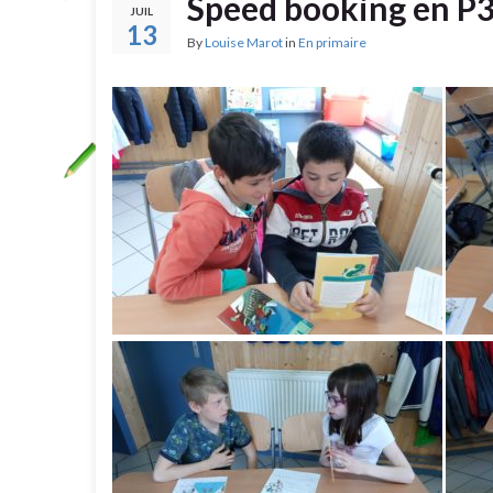
Speed booking en P
JUIL
13
By
Louise Marot
in
En primaire