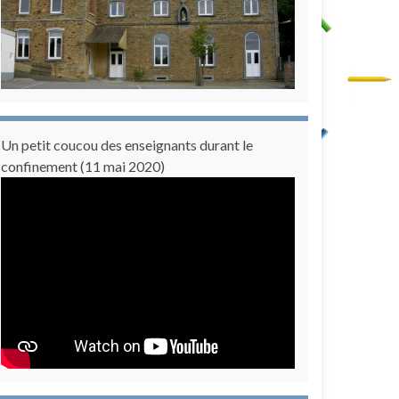
Un petit coucou des enseignants durant le
confinement (11 mai 2020)