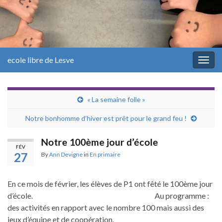
ecole libre de Lesve
Togg
navig
« La semaine folle »
Notre bonhomme d’hiver est prêt pour le grand feu !
Notre 100ème jour d’école
FÉV
27
By
Ann Devigne
in
En primaire
En ce mois de février, les élèves de P1 ont fêté le 100ème jour
d’école. Au programme :
des activités en rapport avec le nombre 100 mais aussi des
jeux d’équipe et de coopération.