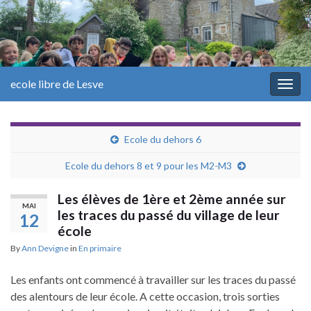
ecole libre de Lesve
Togg
navig
Ecole du dehors 6
Ecole du dehors 8 et 9 pour les M2-M3
Les élèves de 1ère et 2ème année sur
MAI
les traces du passé du village de leur
12
école
By
Ann Devigne
in
En primaire
Les enfants ont commencé à travailler sur les traces du passé
des alentours de leur école. A cette occasion, trois sorties