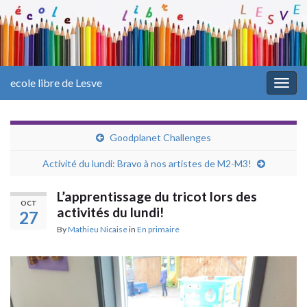
ecole libre de Lesve
Togg
navig
Goodplanet Challenges
Activité du lundi: Bravo à nos artistes de M2-M3!
L’apprentissage du tricot lors des
OCT
activités du lundi!
27
By
Mathieu Nicaise
in
En primaire