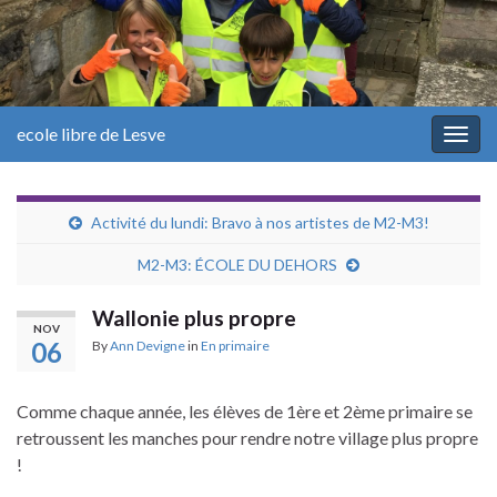
ecole libre de Lesve
Togg
navig
Activité du lundi: Bravo à nos artistes de M2-M3!
M2-M3: ÉCOLE DU DEHORS
Wallonie plus propre
NOV
06
By
Ann Devigne
in
En primaire
Comme chaque année, les élèves de 1ère et 2ème primaire se
retroussent les manches pour rendre notre village plus propre
!