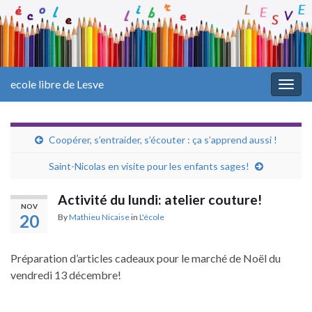
ecole libre de Lesve
Togg
navig
Coopérer, s’entraider, s’écouter : ça s’apprend aussi !
Saint-Nicolas en visite pour les enfants sages!
Activité du lundi: atelier couture!
NOV
20
By
Mathieu Nicaise
in
L'école
Préparation d’articles cadeaux pour le marché de Noël du
vendredi 13 décembre!