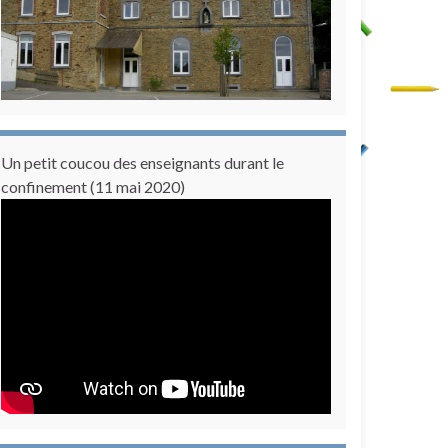
Un petit coucou des enseignants durant le
confinement (11 mai 2020)