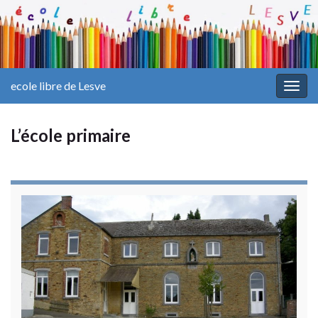
ecole libre de Lesve
Togg
navig
L’école primaire