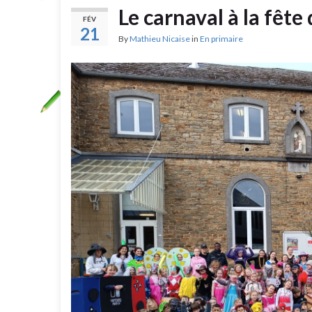
Le carnaval à la fête
FÉV
21
By
Mathieu Nicaise
in
En primaire