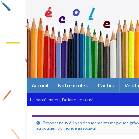
Accueil
Notre école
L’actu
Vélob
Le harcèlement, l’affaire de tous!
Proposer aux élèves des moments magiques grâc
au soutien du monde associatif!