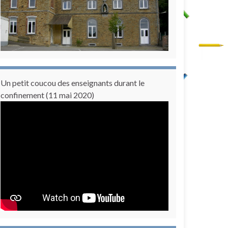
Un petit coucou des enseignants durant le
confinement (11 mai 2020)