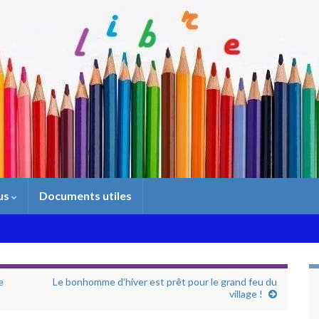
us
Documents utiles
e
Le bonhomme d’hiver est prêt pour le grand feu du
village !