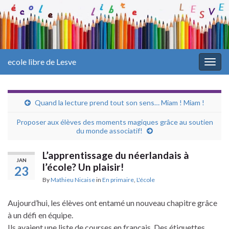
ecole libre de Lesve
Togg
navig
Quand la lecture prend tout son sens… Miam ! Miam !
Proposer aux élèves des moments magiques grâce au soutien
du monde associatif!
L’apprentissage du néerlandais à
JAN
l’école? Un plaisir!
23
By
Mathieu Nicaise
in
En primaire
,
L'école
Aujourd’hui, les élèves ont entamé un nouveau chapitre grâce
à un défi en équipe.
Ils avaient une liste de courses en français. Des étiquettes