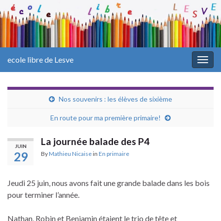
ecole libre de Lesve
Togg
navig
Nos souvenirs : les élèves de sixième
En route pour ma première primaire!
La journée balade des P4
JUIN
29
By
Mathieu Nicaise
in
En primaire
Jeudi 25 juin, nous avons fait une grande balade dans les bois
pour terminer l’année.
Nathan, Robin et Benjamin étaient le trio de tête et